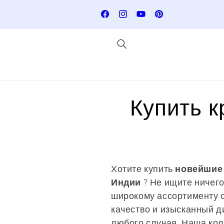
Перейти
Super Saver International Deliver
к
checkout!
Facebook
Instagram
YouTube
Pinterest
контенту
К
Купить к
о
л
Хотите купить
новейшие 
Индии
? Не ищите ничего
л
широкому ассортименту 
качество и изысканный д
е
любого случая. Наша ко