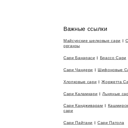
Важные ссылки
Майсурские шелковые сари
|
С
органзы
Сари Банараси
|
Брассо Сари
Сари Чандери
|
Шифоновые С
Хлопковые сари
|
Жоржетта С
Сари Каламкари
|
Льняные са
Сари Кандживарам
|
Кашмирс
сари
Сари Пайтани
|
Сари Патола