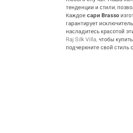
тенденции и стили, позв
к
Каждое
сари Brasso
изго
гарантирует исключитель
ц
насладитесь красотой эт
Raj Silk Villa, чтобы купи
и
подчеркните свой стиль 
я
: