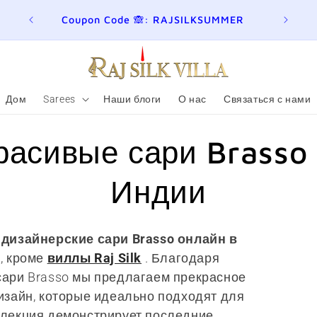
y at
Coupon Code 🙈: RAJSILKSUMMER
Дом
Sarees
Наши блоги
О нас
Связаться с нами
расивые сари Brasso
Индии
дизайнерские сари Brasso онлайн в
, кроме
виллы Raj Silk
. Благодаря
сари Brasso мы предлагаем прекрасное
изайн, которые идеально подходят для
ллекция демонстрирует последние