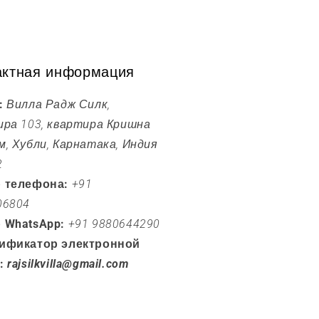
актная информация
:
Вилла Радж Силк,
ира 103, квартира Кришна
, Хубли, Карнатака, Индия
2
 телефона:
+91
06804
 WhatsApp:
+91 9880644290
ификатор электронной
:
rajsilkvilla@gmail.com