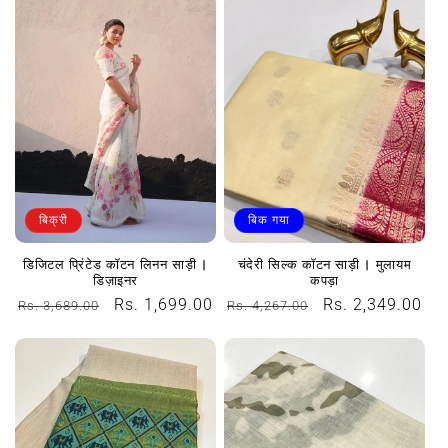
से
से
मूल्य
मूल्य
बिक्री
बिक गया
डिजिटल प्रिंटेड कॉटन लिनन साड़ी |
चंदेरी सिल्क कॉटन साड़ी | मुलायम
डिज़ाइनर
कपड़ा
नियमित
विक्रय
Rs. 1,699.00
नियमित
विक्रय
Rs. 2,349.00
Rs. 3,689.00
Rs. 4,267.00
रूप
कीमत
रूप
कीमत
से
से
मूल्य
मूल्य