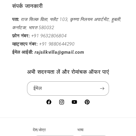
संपर्क जानकारी
पता:
राज सिल्क विला, फ्लैट 103, कृष्णा निलयम अपार्टमेंट, हुबली,
कर्नाटक, भारत 580032
फ़ोन नंबर:
+91 9632806804
व्हाट्सएप नंबर:
+91 9880644290
ईमेल आईडी:
rajsilkvilla@gmail.com
अभी सदस्यता लें और रोमांचक ऑफर पाएं
ईमेल
फेसबुक
Instagram
यूट्यूब
Pinterest
देश/क्षेत्र
भाषा