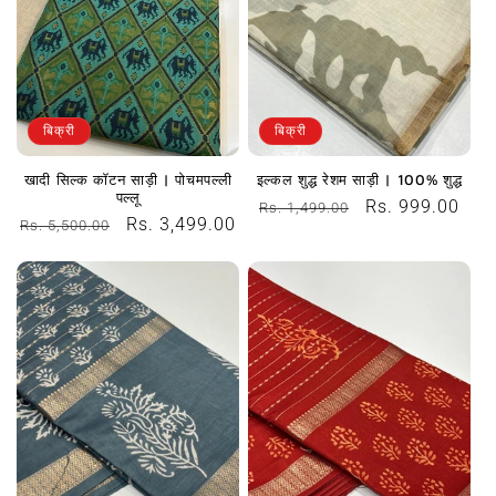
बिक्री
बिक्री
खादी सिल्क कॉटन साड़ी | पोचमपल्ली
इल्कल शुद्ध रेशम साड़ी | 100% शुद्ध
पल्लू
नियमित
विक्रय
Rs. 999.00
Rs. 1,499.00
नियमित
विक्रय
Rs. 3,499.00
Rs. 5,500.00
रूप
कीमत
रूप
कीमत
से
से
मूल्य
मूल्य