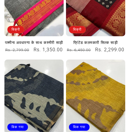
बिक्री
बिक्री
पश्मीना अवधारणा के साथ कश्मीरी साड़ी
प्रिंटेड कलमकारी सिल्क साड़ी
नियमित
विक्रय
Rs. 1,350.00
नियमित
विक्रय
Rs. 2,299.00
Rs. 2,799.00
Rs. 6,450.00
रूप
कीमत
रूप
कीमत
से
से
मूल्य
मूल्य
बिक गया
बिक गया