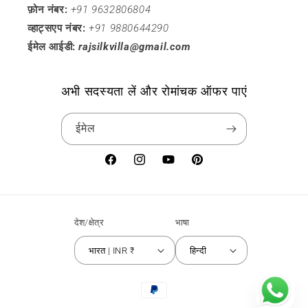
फ़ोन नंबर:
+91 9632806804
व्हाट्सएप नंबर:
+91 9880644290
ईमेल आईडी:
rajsilkvilla@gmail.com
अभी सदस्यता लें और रोमांचक ऑफर पाएं
ईमेल
फेसबुक
Instagram
यूट्यूब
Pinterest
देश/क्षेत्र
भाषा
भारत | INR ₹
हिन्दी
भुगतान
की