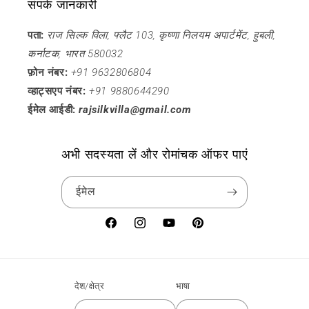
संपर्क जानकारी
पता:
राज सिल्क विला, फ्लैट 103, कृष्णा निलयम अपार्टमेंट, हुबली,
कर्नाटक, भारत 580032
फ़ोन नंबर:
+91 9632806804
व्हाट्सएप नंबर:
+91 9880644290
ईमेल आईडी:
rajsilkvilla@gmail.com
अभी सदस्यता लें और रोमांचक ऑफर पाएं
ईमेल
फेसबुक
Instagram
यूट्यूब
Pinterest
देश/क्षेत्र
भाषा