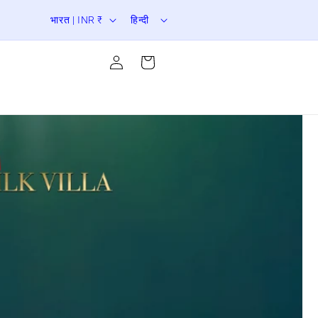
दे
भा
er Sale is Live | Upto 70% Off
भारत | INR ₹
हिन्दी
श
षा
लॉग
/
इन
कार्ट
करें
क्षे
त्र