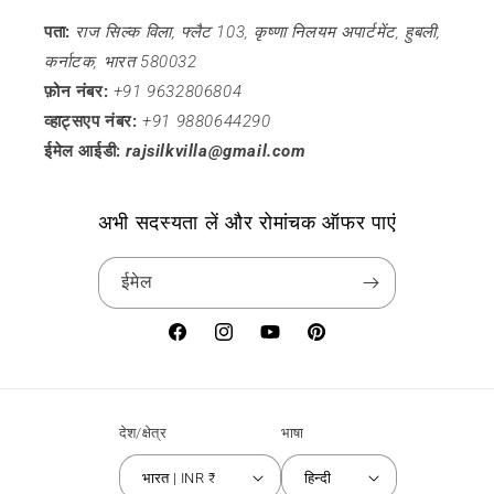
पता:
राज सिल्क विला, फ्लैट 103, कृष्णा निलयम अपार्टमेंट, हुबली,
कर्नाटक, भारत 580032
फ़ोन नंबर:
+91 9632806804
व्हाट्सएप नंबर:
+91 9880644290
ईमेल आईडी:
rajsilkvilla@gmail.com
अभी सदस्यता लें और रोमांचक ऑफर पाएं
ईमेल
फेसबुक
Instagram
यूट्यूब
Pinterest
देश/क्षेत्र
भाषा
भारत | INR ₹
हिन्दी